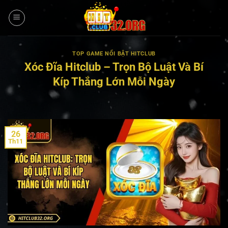
Bỏ
qua
nội
dung
TOP GAME NỔI BẬT HITCLUB
Xóc Đĩa Hitclub – Trọn Bộ Luật Và Bí
Kíp Thắng Lớn Mỗi Ngày
26
Th11