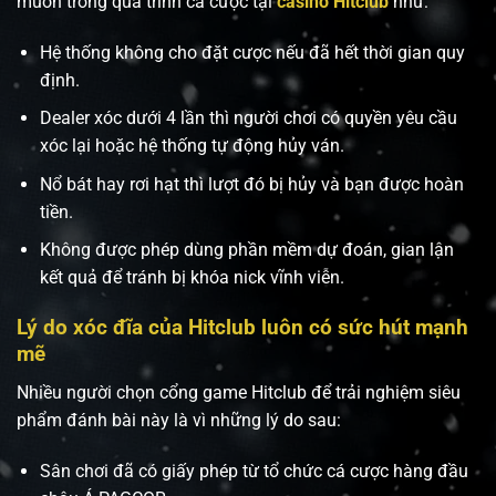
muốn trong quá trình cá cược tại
casino Hitclub
như:
Hệ thống không cho đặt cược nếu đã hết thời gian quy
định.
Dealer xóc dưới 4 lần thì người chơi có quyền yêu cầu
xóc lại hoặc hệ thống tự động hủy ván.
Nổ bát hay rơi hạt thì lượt đó bị hủy và bạn được hoàn
tiền.
Không được phép dùng phần mềm dự đoán, gian lận
kết quả để tránh bị khóa nick vĩnh viễn.
Lý do xóc đĩa của Hitclub luôn có sức hút mạnh
mẽ
Nhiều người chọn cổng game Hitclub để trải nghiệm siêu
phẩm đánh bài này là vì những lý do sau:
Sân chơi đã có giấy phép từ tổ chức cá cược hàng đầu