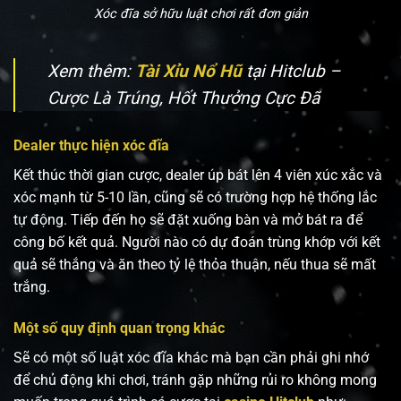
Xóc đĩa sở hữu luật chơi rất đơn giản
Xem thêm:
Tài Xỉu Nổ Hũ
tại Hitclub –
Cược Là Trúng, Hốt Thưởng Cực Đã
Dealer thực hiện xóc đĩa
Kết thúc thời gian cược, dealer úp bát lên 4 viên xúc xắc và
xóc mạnh từ 5-10 lần, cũng sẽ có trường hợp hệ thống lắc
tự động. Tiếp đến họ sẽ đặt xuống bàn và mở bát ra để
công bố kết quả. Người nào có dự đoán trùng khớp với kết
quả sẽ thắng và ăn theo tỷ lệ thỏa thuận, nếu thua sẽ mất
trắng.
Một số quy định quan trọng khác
Sẽ có một số luật xóc đĩa khác mà bạn cần phải ghi nhớ
để chủ động khi chơi, tránh gặp những rủi ro không mong