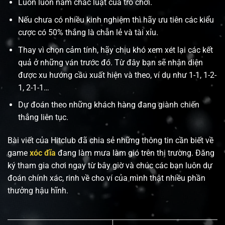
Luôn luôn nắm chắc luật của trò chơi.
Nếu chưa có nhiều kinh nghiệm thì hãy ưu tiên các kiểu
cược có 50% thắng là chẵn lẻ và tài xỉu.
Thay vì chọn cảm tính, hãy chịu khó xem xét lại các kết
quả ở những ván trước đó. Từ đây bạn sẽ nhận diện
được xu hướng cầu xuất hiện và theo, ví dụ như 1-1, 1-2-
1, 2-1-1…
Dự đoán theo những khách hàng đang giành chiến
thắng liên tục.
Bài viết của Hitclub đã chia sẻ những thông tin cần biết về
game
xóc đĩa
đang làm mưa làm gió trên thị trường. Đăng
ký tham gia chơi ngay từ bây giờ và chúc các bạn luôn dự
đoán chính xác, rinh về cho ví của mình thật nhiều phần
thưởng hậu hĩnh.