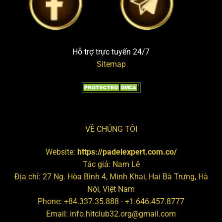
Hỗ trợ trực tuyến 24/7
Sitemap
VỀ CHÚNG TÔI
Website:
https://padelexpert.com.co/
Tác giả:
Nam Lê
Địa chỉ:
27 Ng. Hòa Bình 4, Minh Khai, Hai Bà Trưng, Hà
Nội, Việt Nam
Phone: +84.337.35.888 - +1.646.457.8777
Email: info.
hitclub32.org
@gmail.com