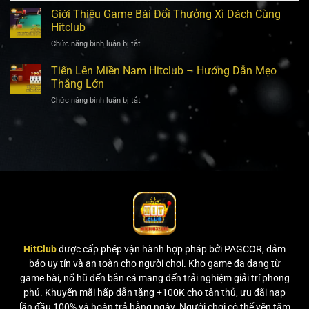
Quyết
Gia
Bài
Giới Thiệu Game Bài Đổi Thưởng Xì Dách Cùng
Giúp
Nhập
Đổi
Tận
Hitclub
Hitclub
Thưởng
Dụng
Chức năng bình luận bị tắt
ở
Online
Tối
Giới
Hitclub
Đa
Thiệu
Tiến Lên Miền Nam Hitclub – Hướng Dẫn Mẹo
Đỉnh
Khi
Game
Cao,
Thắng Lớn
Giải
Bài
Ăn
Trí
Chức năng bình luận bị tắt
ở
Đổi
Tiền
Tiến
Thưởng
Bạc
Lên
Xì
Tỷ
Miền
Dách
Nam
Cùng
Hitclub
Hitclub
–
Hướng
Dẫn
Mẹo
Thắng
Lớn
HitClub
được cấp phép vận hành hợp pháp bởi PAGCOR, đảm
bảo uy tín và an toàn cho người chơi. Kho game đa dạng từ
game bài, nổ hũ đến bắn cá mang đến trải nghiệm giải trí phong
phú. Khuyến mãi hấp dẫn tặng +100K cho tân thủ, ưu đãi nạp
lần đầu 100% và hoàn trả hằng ngày. Người chơi có thể yên tâm