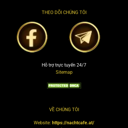
chiết khấu
Làm giàu tại HitClub thì việc “lúa về
THEO DÕI CHÚNG TÔI
kho” là điều anh em quan tâm nhất.
Cổng game cam kết rút tiền 1:1, không
thu phí ẩn:
Rút về ngân hàng: Chuyển khoản
trực tiếp 24/7, kể cả ngày lễ và cuối
tuần.
Hỗ trợ trực tuyến 24/7
Đổi thẻ cào: Duyệt mã thẻ tự động,
Sitemap
nhận mã ngay trên giao diện game.
Hạn mức rút: Linh hoạt, từ vài chục
nghìn đến hàng tỷ đồng mỗi ngày,
không giới hạn số lần rút.
VỀ CHÚNG TÔI
Chương trình khuyến mãi cực
khủng tại HitClub
Website:
https://nachtcafe.at/