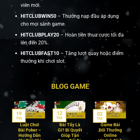
thực chiến?
viên mới.
HITCLUBWIN50
– Thưởng nạp đầu áp dụng
Để leo lên vị trí Top 1, HitClub đã đầu
cho mọi sảnh game.
tư cực lớn vào hệ thống để chiều lòng
những khách hàng khó tính nhất:
HITCLUBPLAY20
– Hoàn tiền thua cược tối đa
lên đến 20%.
Đồ họa 4K: Giao diện lấy tông đen
HITCLUBFAST10
– Tăng lượt quay hoặc điểm
– vàng làm chủ đạo, toát lên vẻ
thưởng khi chơi slot.
sang trọng của một sòng bài
thượng lưu.
Tốc độ truy cập: Hệ thống máy chủ
BLOG GAME
đặt tại nước ngoài giúp việc chơi
game và tải HitClub diễn ra mượt
mà, không giật lag.
12
19
02
Minh bạch tuyệt đối: Mọi kết quả
Th2
Th2
T
Th2
tại HitClub đều được vận hành bởi
Luật Chơi
Bài Tẩy Là
Game Bài
thuật toán MD5 và RNG, loại bỏ
Bài Poker –
Gì? Bí Quyết
Đổi Thưởng
Hướng Dẫn
Giúp Tận
Online
hoàn toàn sự can thiệp từ con