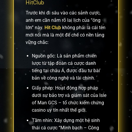
HitClub
Trước khi đi sâu vào các sảnh cược,
anh em cần nắm rõ lai lịch của “ông
lớn” này.
Hit Club
không phải là cái tên
mới nổi mà là một đế chế có nền tảng
vững chắc:
Nguồn gốc: Là sản phẩm chiến
lược từ tập đoàn cá cược danh
tiếng tại châu Á, được đầu tư bài
bản về công nghệ và tài chính.
Giấy phép: Hoạt động hợp pháp
dưới sự bảo trợ và giám sát của Isle
of Man GCS – tổ chức kiểm chứng
casino uy tín nhất thế giới.
Tầm nhìn: Xây dựng một hệ sinh
thái cá cược “Minh bạch – Công