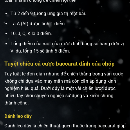
toán nhanh chóng để chiếm lợi thế.
Từ 2 đến 9 tương ứng giá trị mặt bài.
Lá A (Át) được tính 1 điểm.
10, J, Q, K là 0 điểm.
Tổng điểm của một cửa được tính bằng số hàng đơn vị.
Ví dụ, tổng 15 sẽ tính 5 điểm.
Tuyệt chiêu cá cược baccarat đỉnh của chóp
Tuy luật lệ đơn giản nhưng để chiến thắng trong ván cược
không chỉ dựa vào may mắn mà còn cần áp dụng kinh
nghiệm hiệu quả. Dưới đây là một vài chiến lược được
nhiều tay chơi chuyên nghiệp sử dụng và kiểm chứng
thành công.
Đánh leo dây
Đánh leo dây là chiến thuật quen thuộc trong baccarat giúp