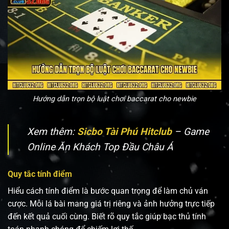
Hướng dẫn trọn bộ luật chơi baccarat cho newbie
Xem thêm:
Sicbo Tài Phú Hitclub
– Game
Online Ăn Khách Top Đầu Châu Á
Quy tắc tính điểm
Hiểu cách tính điểm là bước quan trọng để làm chủ ván
cược. Mỗi lá bài mang giá trị riêng và ảnh hưởng trực tiếp
đến kết quả cuối cùng. Biết rõ quy tắc giúp bạc thủ tính