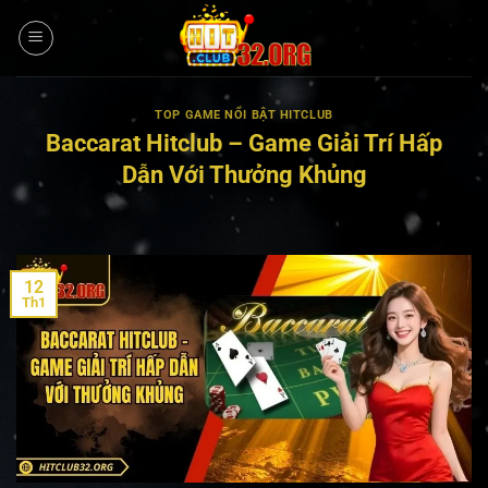
Bỏ
qua
nội
dung
TOP GAME NỔI BẬT HITCLUB
Baccarat Hitclub – Game Giải Trí Hấp
Dẫn Với Thưởng Khủng
12
Th1