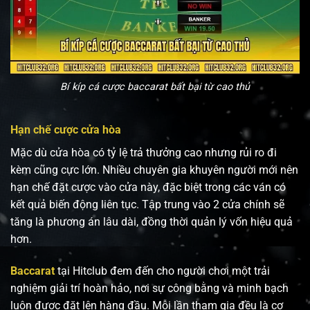
Bí kíp cá cược baccarat bất bại từ cao thủ
Hạn chế cược cửa hòa
Mặc dù cửa hòa có tỷ lệ trả thưởng cao nhưng rủi ro đi
kèm cũng cực lớn. Nhiều chuyên gia khuyên người mới nên
hạn chế đặt cược vào cửa này, đặc biệt trong các ván có
kết quả biến động liên tục. Tập trung vào 2 cửa chính sẽ
tăng là phương án lâu dài, đồng thời quản lý vốn hiệu quả
hơn.
Baccarat
tại
Hitclub đem đến cho người chơi một trải
nghiệm giải trí hoàn hảo, nơi sự công bằng và minh bạch
luôn được đặt lên hàng đầu. Mỗi lần tham gia đều là cơ