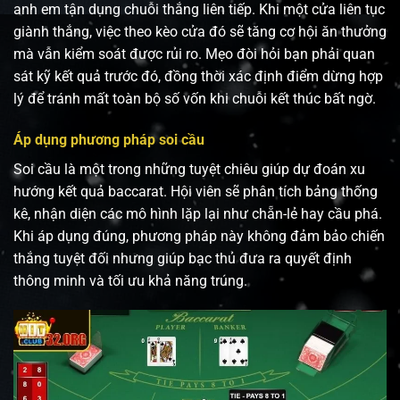
anh em tận dụng chuỗi thắng liên tiếp. Khi một cửa liên tục
giành thắng, việc theo kèo cửa đó sẽ tăng cơ hội ăn thưởng
mà vẫn kiểm soát được rủi ro. Mẹo đòi hỏi bạn phải quan
sát kỹ kết quả trước đó, đồng thời xác định điểm dừng hợp
lý để tránh mất toàn bộ số vốn khi chuỗi kết thúc bất ngờ.
Áp dụng phương pháp soi cầu
Soi cầu là một trong những tuyệt chiêu giúp dự đoán xu
hướng kết quả baccarat. Hội viên sẽ phân tích bảng thống
kê, nhận diện các mô hình lặp lại như chẵn-lẻ hay cầu phá.
Khi áp dụng đúng, phương pháp này không đảm bảo chiến
thắng tuyệt đối nhưng giúp bạc thủ đưa ra quyết định
thông minh và tối ưu khả năng trúng.