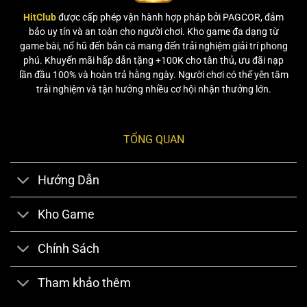
HitClub
được cấp phép vận hành hợp pháp bởi PAGCOR, đảm
bảo uy tín và an toàn cho người chơi. Kho game đa dạng từ
game bài, nổ hũ đến bắn cá mang đến trải nghiệm giải trí phong
phú. Khuyến mãi hấp dẫn tặng +100K cho tân thủ, ưu đãi nạp
lần đầu 100% và hoàn trả hằng ngày. Người chơi có thể yên tâm
trải nghiệm và tận hưởng nhiều cơ hội nhận thưởng lớn.
TỔNG QUAN
Hướng Dẫn
Kho Game
Chính Sách
Tham khảo thêm